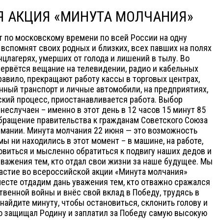
Я АКЦИЯ «МИНУТА МОЛЧАНИЯ»
ут по московскому времени по всей России на одну
 вспомнят своих родных и близких, всех павших на полях
цлагерях, умерших от голода и лишений в тылу. Во
ервётся вещание на телевидении, радио и кабельных
 правило, прекращают работу кассы в торговых центрах,
ный транспорт и личные автомобили, на предприятиях,
ский процесс, приостанавливается работа. Выбор
еслучаен – именно в этот день в 12 часов 15 минут 85
бращение правительства к гражданам Советского Союза
рмании. Минута молчания 22 июня — это возможность
 мы ни находились в этот момент – в машине, на работе,
новиться и мысленно обратиться к подвигу наших дедов и
уважения тем, кто отдал свои жизни за наше будущее. Мы
астие во всероссийской акции «Минута молчания»
месте отдадим дань уважения тем, кто отважно сражался
твенной войны и внёс свой вклад в Победу, трудясь в
найдите минуту, чтобы остановиться, склонить голову и
то защищал Родину и заплатил за Победу самую высокую