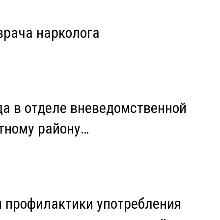
врача нарколога
да в отделе вневедомственной
тному району…
и профилактики употребления