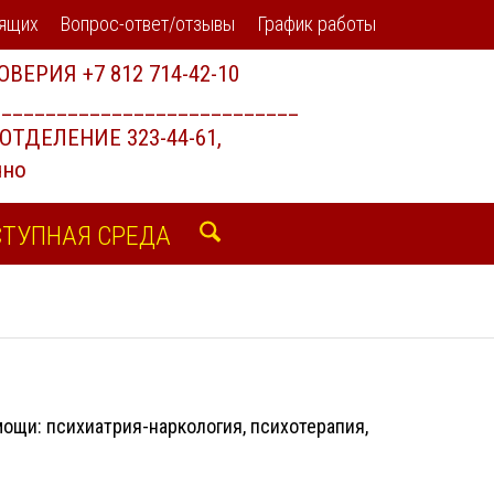
дящих
Вопрос-ответ/отзывы
График работы
ТУПНАЯ СРЕДА
щи: психиатрия-наркология, психотерапия,