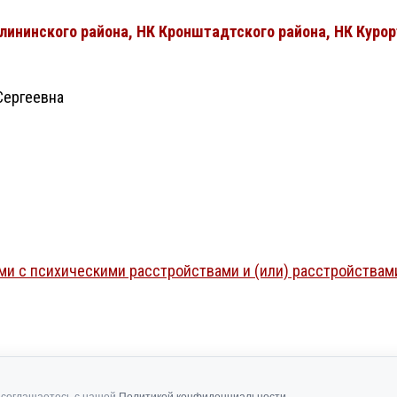
лининского района, НК Кронштадтского района, НК Курор
Сергеевна
ми с психическими расстройствами и (или) расстройствам