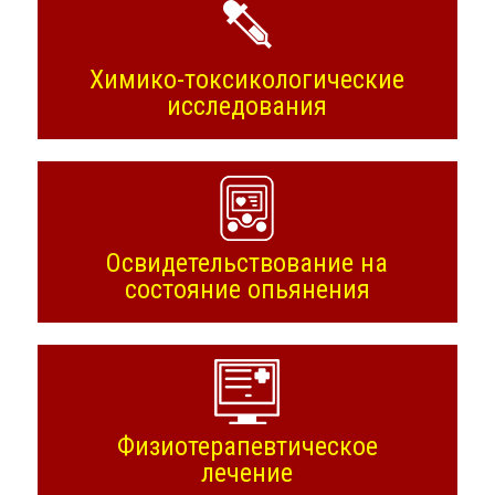
Химико-токсикологические
исследования
Освидетельствование на
состояние опьянения
Физиотерапевтическое
лечение