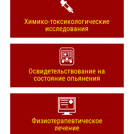
Химико-токсикологические
исследования
Освидетельствование на
состояние опьянения
Физиотерапевтическое
лечение