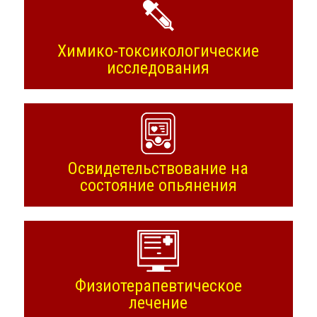
Химико-токсикологические
исследования
Освидетельствование на
состояние опьянения
Физиотерапевтическое
лечение