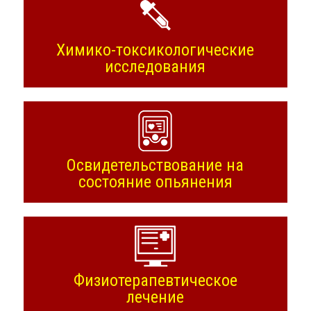
Химико-токсикологические
исследования
Освидетельствование на
состояние опьянения
Физиотерапевтическое
лечение